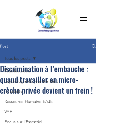
Post
Tous les posts
Discrimination à l’embauche :
Tous les posts
quand travailler en micro-
psychologie du jeune enfant
crèche privée devient un frein !
loi crèche
Ressource Humaine EAJE
VAE
Focus sur l'Essentiel