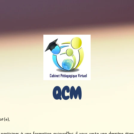
QCM
at(e),
participer à une formation aujourd'hui, il vous reste une dernière étap