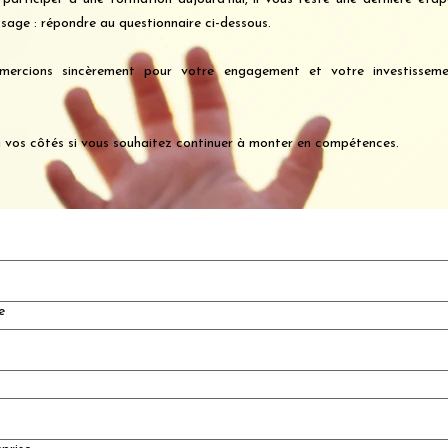
sage : répondre au questionnaire ci-dessous.
ercions sincèrement pour votre engagement et votre investissem
 vos côtés si vous souhaitez continuer à monter en compétences.
e