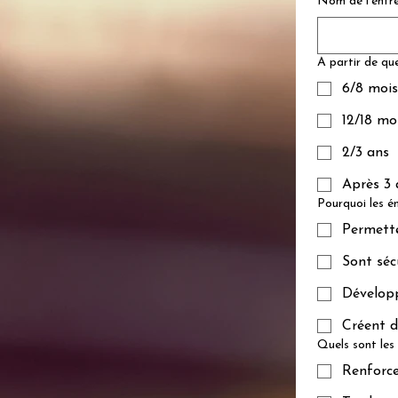
Nom de l'entre
A partir de que
6/8 mois
12/18 mo
2/3 ans
Après 3 
Pourquoi les é
Permette
Sont séc
Développ
Créent de
Quels sont le
Renforce