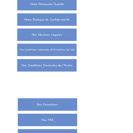
Notre Démarche Qualité
Notre Politique de Confidentialité
Nos Mentions Légales
Nos Conditions Générales d'Utilsations du Site
Nos Conditions Générales des Ventes
NOTRE ORGANISME DE
FORMATION
Nos Formations
Nos VAE