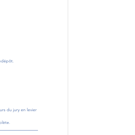
redépôt.
urs du jury en levier 
plète.