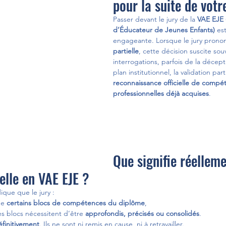
pour la suite de vot
Passer devant le jury de la 
VAE EJE 
d’Éducateur de Jeunes Enfants)
 es
engageante. Lorsque le jury prono
partielle
, cette décision suscite sou
interrogations, parfois de la décepti
plan institutionnel, la validation part
reconnaissance officielle de compé
professionnelles déjà acquises
.
Que signifie réellem
ielle en VAE EJE ?
dique que le jury :
de 
certains blocs de compétences du diplôme
,
s blocs nécessitent d’être 
approfondis, précisés ou consolidés
.
éfinitivement
. Ils ne sont ni remis en cause, ni à retravailler.