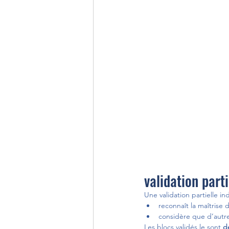
validation part
Une validation partielle in
reconnaît la maîtrise 
considère que d’autre
Les blocs validés le sont 
d