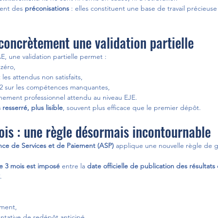
ent des 
préconisations
 : elles constituent une base de travail précieuse
oncrètement une validation partielle
E, une validation partielle permet :
 zéro,
les attendus non satisfaits,
t 2 sur les compétences manquantes,
onnement professionnel attendu au niveau EJE.
 resserré, plus lisible
, souvent plus efficace que le premier dépôt.
ois : une règle désormais incontournable
ce de Services et de Paiement (ASP)
 applique une nouvelle règle de g
e 3 mois est imposé 
entre la 
date officielle de publication des résultats 
.
ement,
ntative de redépôt anticipé.